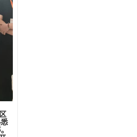
区
熟悉
等。