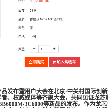
特价
1249.00
￥
库存
98
片
品牌
香橙派
Nvoa 16G 基础版
颜色
蓝
产地
中国
数量
立即购买
加入购物车
龙芯产品发布暨用户大会在北京·中关村国际创
学者、权威媒体等齐聚大会，共同见证龙芯
3B6000M/3C6000等新品的发布。作为龙