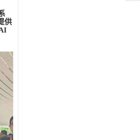
作系
提供
I