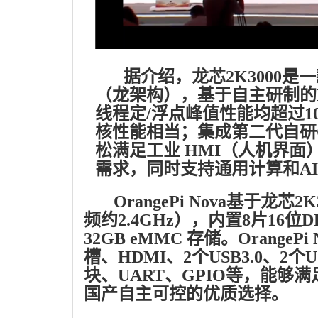
据介绍，龙芯2K3000是
（龙架构），基于自主研制的LA36
线程定/浮点峰值性能均超过10分
核性能相当；集成第二代自研G
松满足工业 HMI（人机界
需求，同时支持通用计算和A
OrangePi Nova基于龙芯2
频约2.4GHz），内置8片16位D
32GB eMMC 存储。Orang
槽、HDMI、2个USB3.0、2个US
块、UART、GPIO等，能
国产自主可控的优质选择。