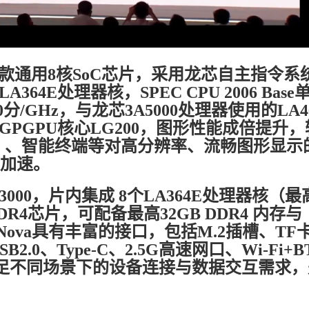
一款通用8核SoC芯片，采用龙芯自主指令系
4E处理器核，SPEC CPU 2006 Base
/GHz，与龙芯3A5000处理器使用的LA4
PGPU核心LG200，图形性能成倍提升，
面）、智能终端等对高分辨率、流畅图形显示
I加速。
K3000，片内集成 8个LA364E处理器核（
DR4芯片，可配备最高32GB DDR4 内存与
ePi Nova具有丰富的接口，包括M.2插槽、TF
B2.0、Type-C、2.5G高速网口、Wi-Fi+
够满足不同场景下的设备连接与数据交互需求，