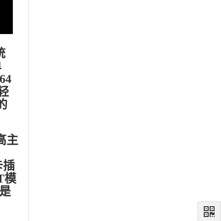
统
单
64
轻
的
最高主
卡插
BT模
是