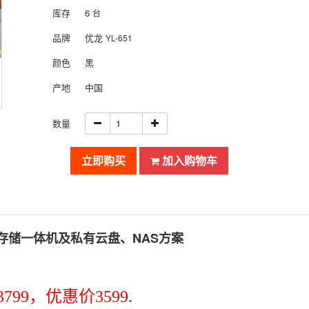
库存
6
台
品牌
优龙
YL-651
颜色
黑
产地
中国
数量
立即购买
加入购物车
存储一体机及私有云盘、NAS方案
99，优惠价3599.