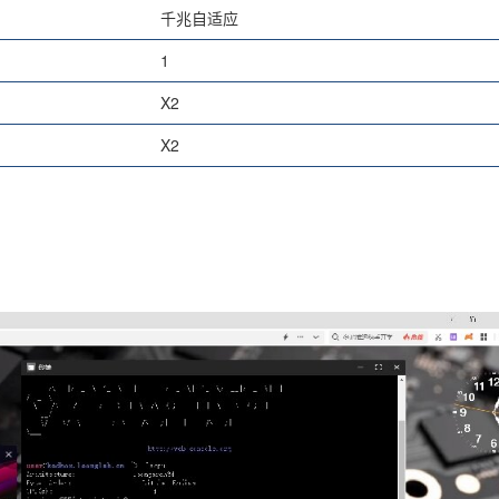
千兆自适应
1
X2
X2