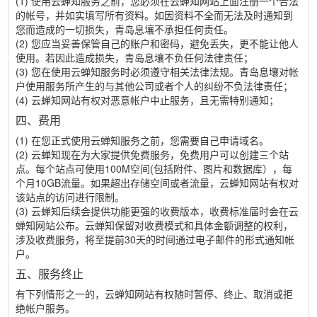
(1) 使用云蝉知服务之前，您必须在云蝉知网站上面注册一个合法
的帐号，并如实填写所有资料。如因资料不全而无法及时通知到
您而造成的一切损失，青岛息壤不承担任何责任。
(2) 您应当妥善保管自己的账户和密码，避免丢失，更不能让他人
使用。若因此造成损失，青岛息壤不负任何法律责任；
(3) 您在使用云蝉知服务时必须遵守相关法律法规。青岛息壤对帐
户使用服务所产生的与其他公司或者个人的纠纷不负法律责任；
(4) 云蝉知网站有权对恶意帐户中止服务，且无需特别通知；
四、费用
(1) 在您正式使用云蝉知服务之前，您需要自己申请域名。
(2) 云蝉知现在为大家提供免费服务，免费用户可以创建三个站
点。每个站点可使用100M空间(包括附件、图片和数据库），每
个月10GB流量。如果超出存储空间或者流量，云蝉知网站有权对
该站点的访问进行限制。
(3) 云蝉知后续会提供功能更强的收费版本，收费标准届时会在云
蝉知网站公布。云蝉知保留对收费模式和具体金额调整的权利，
涉及收费服务，将至提前30天的时间通过电子邮件的形式通知帐
户。
五、服务终止
有下列情形之一的，云蝉知网站有权随时暂停、终止、取消或拒
绝帐户服务。