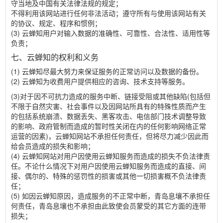
守当地及中国有关法律法规的规定；
不得利用该网站进行任何非法活动；遵守所有与使用该网站有关
的协议、规定、程序和惯例；
(3) 云蝉知用户对输入数据的准确性、可靠性、合法性、适用性等
负责；
七、云蝉知的权利和义务
(1) 云蝉知尽最大努力来保证服务的正常访问以及数据的备份。
(2) 云蝉知为收费用户提供相应的咨询、技术支持等服务。
(3)对于因不可抗力造成的服务中断、链接受阻或其他缺陷(包括但
不限于自然灾害、社会事件以及因网站所具有的特殊性质而产生
的包括系统崩溃、数据丢失、黑客攻击、电信部门技术调整导致
的影响、政府管制而造成的暂时性关闭在内的任何影响网络正常
运营的因素)，云蝉知网站不承担任何责任，但将尽力减少因此而
给会员造成的损失和影响；
(4) 云蝉知网站对用户因使用云蝉知服务而造成的损失不负法律责
任。不论什么情况下对用户因使用云蝉知服务而造成的直接、间
接、偶尔的、特殊的惩罚性的损害或其他一切损害概不负法律责
任；
(5) 如因云蝉知原因，造成服务的不正常中断，青岛息壤不承担任
何责任，青岛息壤也不承担由此致使会员蒙受的其它方面的连带
损失；